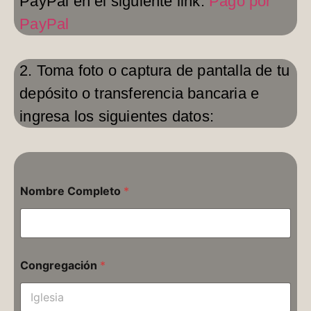
PayPal en el siguiente link:
Pago por
PayPal
2. Toma foto o captura de pantalla de tu
depósito o transferencia bancaria e
ingresa los siguientes datos:
Nombre Completo
*
Congregación
*