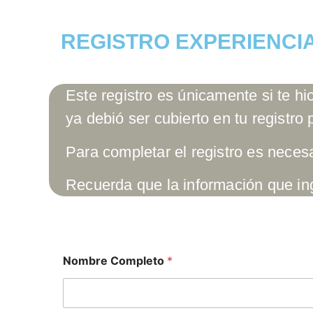
REGISTRO EXPERIENCIA
Este registro es únicamente si te hi
ya debió ser cubierto en tu registro 
Para completar el registro es nece
Recuerda que la información que in
o
Nombre Completo
*
p
a
d
r