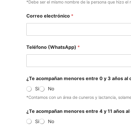
e
*Debe ser el mismo nombre de la persona que hizo el r
a
ñ
Correo electrónico
*
o
s
Teléfono (WhatsApp)
*
¿Te acompañan menores entre 0 y 3 años al
Si
No
*Contamos con un área de cuneros y lactancia, solam
¿Te acompañan menores entre 4 y 11 años a
Si
No